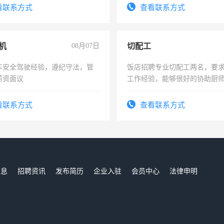
太太等。
看联系方式
查看联系方式
机
08月07日
切配工
车安全驾驶经验，遵纪守法，管
饭店招聘专业切配工两名，要
薪资面议
工作经验，能够很好的协助厨
作。包吃住，每月有公休，工资35
4500。
看联系方式
查看联系方式
信息
招聘资讯
发布简历
企业入驻
会员中心
法律申明
们