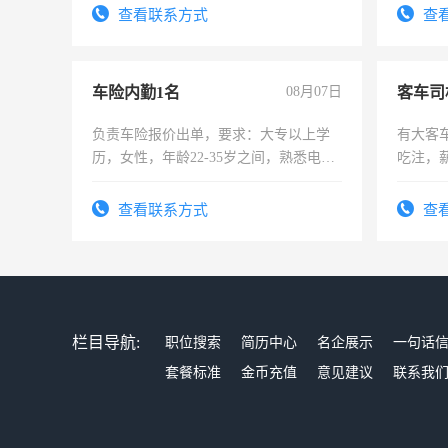
查看联系方式
查
车险内勤1名
08月07日
客车司
负责车险报价出单，要求：大专以上学
有大客
历，女性，年龄22-35岁之间，熟悉电脑
吃注，
操作，工作态度认真，具有团队精神，
试用期1-3个月，转正后交纳五险，
查看联系方式
查
栏目导航:
职位搜索
简历中心
名企展示
一句话
套餐标准
金币充值
意见建议
联系我