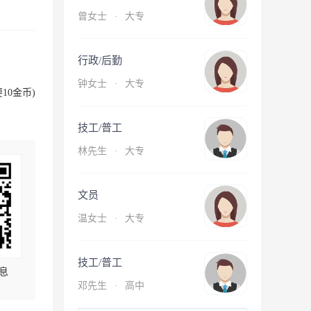
曾女士
·
大专
行政/后勤
钟女士
·
大专
10金币)
技工/普工
林先生
·
大专
文员
温女士
·
大专
技工/普工
息
邓先生
·
高中