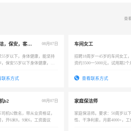
查
急招保洁，保安，客服，工程
08月07日
车间女工
求55岁以下，身体健康，能坚持
招聘18周岁一45岁的车间女工
作，保安55岁以下身体健康，有
资约3500一5000元，试用期2
形象端庄，遵纪守法，无犯罪记
险，有年薪假，年底福利
服要求45岁以下高中以上文化，
看联系方式
查看联系方式
工作认真，性格开朗有良好沟通
工程，懂水电维修。
机b2
08月07日
家庭保洁师
车司机b2数名，带从业资格证，
家庭保洁师。要求：50周岁以
，开6米8，9米6，工资面议
性、干净利索，月薪4000+，
时间灵活，不需坐班，适合宝