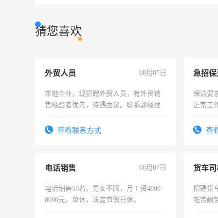
猜您喜欢
外贸人员
08月07日
本地企业，现招聘外贸人员，有外贸销
保洁要
售经验者优先，待遇面议。联系郭经理
正常工
责任心
录，客
查看联系方式
查
懂电脑
能力，
电话销售
08月07日
货车司
电话销售50名，男女不限，月工资4000-
招聘货
8000元，单休，法定节假日休。
吃苦耐劳